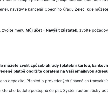
eme), navštivte kancelář Obecního úřadu Želeč, kde můžete
p. zvolte menu
Můj účet - Navýšit zůstatek
, zvolte požadov
kde
můžete zvolit způsob úhrady (platební kartou, bankov
vedené platbě obdržíte obratem na Vaši emailovou adres
eho depozita. Přehled o provedených finannčích transakcí
 ze kterého budete postupně čerpat. Systém automaticky o