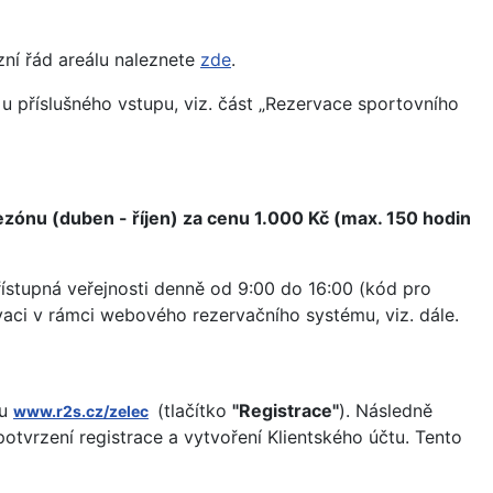
zní řád areálu naleznete
zde
.
 u příslušného vstupu, viz. část „Rezervace sportovního
zónu (duben - říjen) za cenu 1.000 Kč (max. 150 hodin
přístupná veřejnosti denně od 9:00 do 16:00 (kód pro
aci v rámci webového rezervačního systému, viz. dále.
mu
(tlačítko
"Registrace"
). Následně
www.r2s.cz/zelec
otvrzení registrace a vytvoření Klientského účtu. Tento