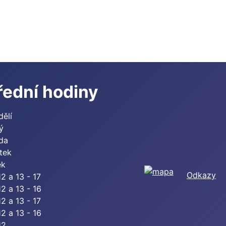
řední hodiny
dělí
ý
eda
tek
ek
Odkazy
12 a 13 - 17
12 a 13 - 16
12 a 13 - 17
12 a 13 - 16
12