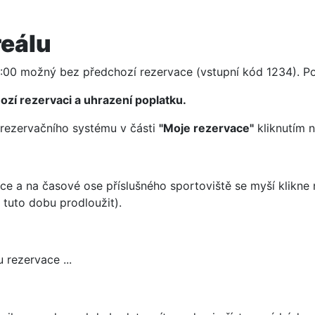
reálu
6:00 možný bez předchozí rezervace (vstupní kód 1234). Po 
zí rezervaci a uhrazení poplatku.
 rezervačního systému v části
"Moje rezervace"
kliknutím n
e a na časové ose příslušného sportoviště se myší klikne 
 tuto dobu prodloužit).
 rezervace ...