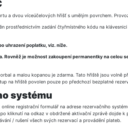
č
urtu a dvou víceúčelových hřišť s umělým povrchem. Provo
něn prostřednictvím zadání čtyřmístného kódu na klávesnici
o uhrazení poplatku, viz. níže.
na. Rovněž je možnost zakoupení permanentky na celou se
florbal a malou kopanou je zdarma. Tato hřiště jsou volně 
tup na hřiště povolen pouze po předchozí bezplatné rezerv
ího systému
t online registrační formulář na adrese rezervačního systé
o kliknutí na odkaz v obdržené aktivační zprávě dojde k p
vání / rušení všech svých rezervací a provádění plateb.