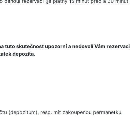
 danoui rezervaci (je platný 15 minut před a 30 minut
a tuto skutečnost upozorní a nedovolí Vám rezervaci
tatek depozita.
 účtu (depozitum), resp. mít zakoupenou permanetku.