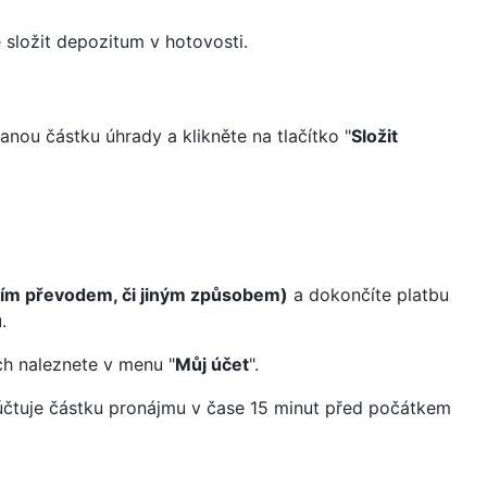
 složit depozitum v hotovosti.
anou částku úhrady a klikněte na tlačítko "
Složit
ním převodem, či jiným způsobem)
a dokončíte platbu
u
.
ch naleznete v menu "
Můj účet
".
dúčtuje částku pronájmu v čase 15 minut před počátkem