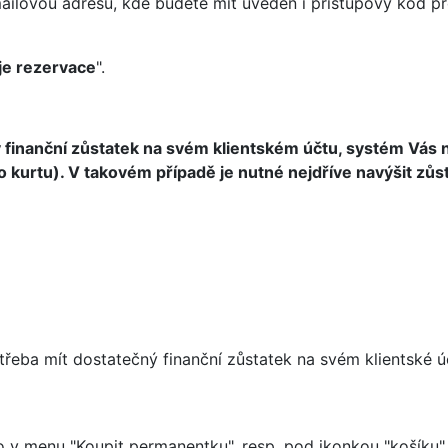
ilovou adresu, kde budete mít uveden i přístupový kód pro
e rezervace
".
inanční zůstatek na svém klientském účtu, systém Vás n
 kurtu). V takovém případě je nutné nejdříve navýšit zůs
potřeba mít dostatečný finanční zůstatek na svém klientské
 v menu "Koupit permanentku", resp. pod ikonkou "košíku".