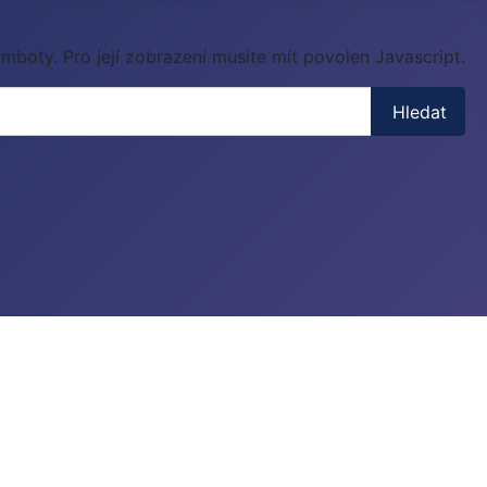
mboty. Pro její zobrazení musíte mít povolen Javascript.
Hledat