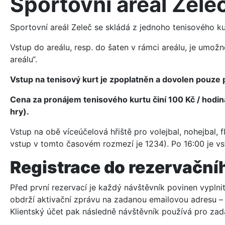
Sportovní areál Žele
Sportovní areál Zeleč se skládá z jednoho tenisového k
Vstup do areálu, resp. do šaten v rámci areálu, je umož
areálu“.
Vstup na tenisový kurt je zpoplatněn a dovolen pouze p
Cena za pronájem tenisového kurtu činí 100 Kč / hodi
hry).
Vstup na obě víceúčelová hřiště pro volejbal, nohejbal, 
vstup v tomto časovém rozmezí je 1234). Po 16:00 je vs
Registrace do rezervačn
Před první rezervací je každý návštěvník povinen vyplni
obdrží aktivační zprávu na zadanou emailovou adresu – p
Klientský účet pak následně návštěvník používá pro zadá