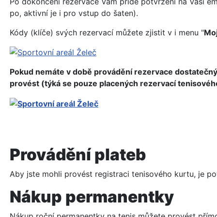
Po dokončení rezervace Vám přide potvrzení na Vaši ema
po, aktivní je i pro vstup do šaten).
Kódy (klíče) svých rezervací můžete zjistit v i menu "
Moj
Pokud nemáte v době provádění rezervace dostatečný f
provést (týká se pouze placených rezervací tenisového
Provádění plateb
Aby jste mohli provést registraci tenisového kurtu, je 
Nákup permanentky
Nákup roční permanentky na tenis můžete provést přímo