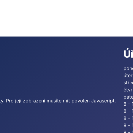
Ú
pon
úter
stř
čtvr
pát
. Pro její zobrazení musíte mít povolen Javascript.
8 - 
8 - 
8 - 
8 - 
8 - 