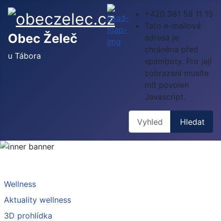
+420 381 59 11 15
Tato e-mailová
Obec Želeč
adresa je
chráněna před
u Tábora
spamboty. Pro její
zobrazení musíte
mít povolen
Javascript.
Hledat
Hledat
Wellness
Aktuality wellness
3D prohlídka