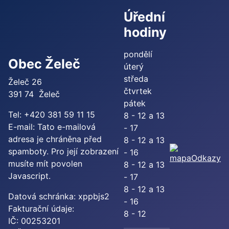
Úřední
hodiny
pondělí
Obec Želeč
úterý
středa
Želeč 26
čtvrtek
391 74 Želeč
pátek
Tel: +420 381 59 11 15
8 - 12 a 13
E-mail:
Tato e-mailová
- 17
adresa je chráněna před
8 - 12 a 13
spamboty. Pro její zobrazení
- 16
Odkazy
musíte mít povolen
8 - 12 a 13
Javascript.
- 17
8 - 12 a 13
Datová schránka: xppbjs2
- 16
Fakturační údaje:
8 - 12
IČ: 00253201