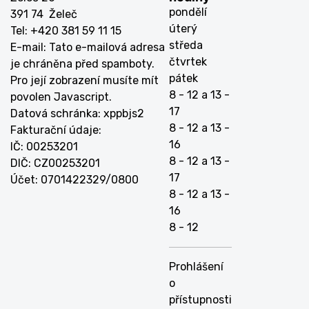
pondělí
391 74 Želeč
úterý
Tel: +420 381 59 11 15
středa
E-mail:
Tato e-mailová adresa
čtvrtek
je chráněna před spamboty.
pátek
Pro její zobrazení musíte mít
8 - 12 a 13 -
povolen Javascript.
17
Datová schránka: xppbjs2
8 - 12 a 13 -
Fakturační údaje:
16
IČ: 00253201
8 - 12 a 13 -
DIČ: CZ00253201
17
Účet: 0701422329/0800
8 - 12 a 13 -
16
8 - 12
Prohlášení
o
přístupnosti