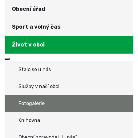
Obecní úřad
Sport a volný čas
Život v obci
Více o: Život v obci
Stalo se u nás
Služby v naší obci
Fotogalerie
Knihovna
Obecní zpravodaj „U nás“