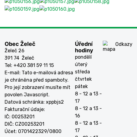
Obec Želeč
Úřední
Odkazy
hodiny
Želeč 26
pondělí
391 74 Želeč
úterý
Tel: +420 381 59 11 15
středa
E-mail:
Tato e-mailová adresa
čtvrtek
je chráněna před spamboty.
pátek
Pro její zobrazení musíte mít
8 - 12 a 13 -
povolen Javascript.
17
Datová schránka: xppbjs2
8 - 12 a 13 -
Fakturační údaje:
16
IČ: 00253201
8 - 12 a 13 -
DIČ: CZ00253201
17
Účet: 0701422329/0800