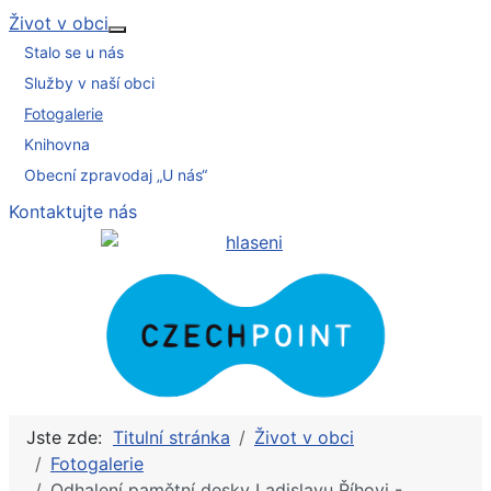
Život v obci
Více o: Život v obci
Stalo se u nás
Služby v naší obci
Fotogalerie
Knihovna
Obecní zpravodaj „U nás“
Kontaktujte nás
Jste zde:
Titulní stránka
Život v obci
Fotogalerie
Odhalení pamětní desky Ladislavu Říhovi -