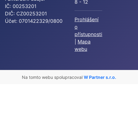
8 - 12
IČ: 00253201
DIČ: CZ00253201
Prohlášení
Účet: 0701422329/0800
o
přístupnosti
|
Mapa
webu
Na tomto webu spolupracoval
W Partner s.r.o.