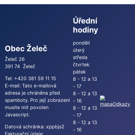
Úřední
hodiny
pondělí
Obec Želeč
úterý
středa
Želeč 26
čtvrtek
391 74 Želeč
pátek
Tel: +420 381 59 11 15
8 - 12 a 13
E-mail:
Tato e-mailová
- 17
adresa je chráněna před
8 - 12 a 13
spamboty. Pro její zobrazení
- 16
Odkazy
musíte mít povolen
8 - 12 a 13
Javascript.
- 17
8 - 12 a 13
Datová schránka: xppbjs2
- 16
Fakturační údaje: