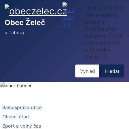
+420 381 59 11 15
Tato e-mailová
Obec Želeč
adresa je
chráněna před
u Tábora
spamboty. Pro její
zobrazení musíte
mít povolen
Javascript.
Hledat
Hledat
Samospráva obce
Obecní úřad
Sport a volný čas