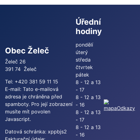
Úřední
hodiny
pondělí
Obec Želeč
úterý
středa
Želeč 26
čtvrtek
391 74 Želeč
pátek
Tel: +420 381 59 11 15
8 - 12 a 13
E-mail:
Tato e-mailová
- 17
adresa je chráněna před
8 - 12 a 13
spamboty. Pro její zobrazení
- 16
Odkazy
musíte mít povolen
8 - 12 a 13
Javascript.
- 17
8 - 12 a 13
Datová schránka: xppbjs2
- 16
Fakturační údaje: