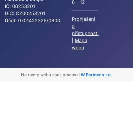
8 - 12
IČ: 00253201
DIČ: CZ00253201
Prohlášení
Účet: 0701422329/0800
o
přístupnosti
|
Mapa
webu
Na tomto webu spolupracoval
W Partner s.r.o.