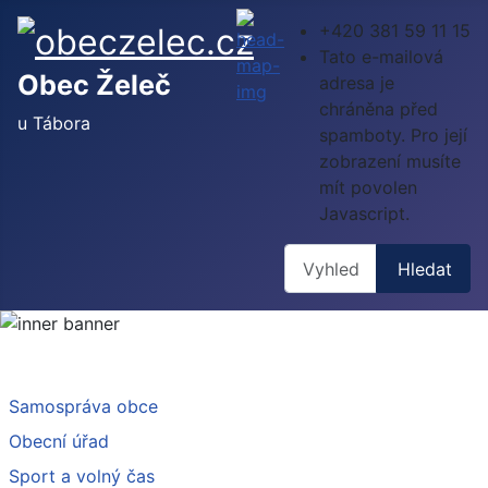
+420 381 59 11 15
Tato e-mailová
Obec Želeč
adresa je
chráněna před
u Tábora
spamboty. Pro její
zobrazení musíte
mít povolen
Javascript.
Hledat
Hledat
Samospráva obce
Obecní úřad
Sport a volný čas