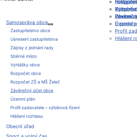
Rozpočet
Podporov
Fotogaler
Rozpočet
Výroční 
Knihovna
Závěrečn
Povinné 
Obecní z
Samospráva obce
Územní p
E-podate
Více o: Samospráva obce
Zastupitelstvo obce
Profil za
Hlášení r
Usnesení zastupitelstva
Zápisy z jednání rady
Sběrné místo
Vyhlášky obce
Rozpočet obce
Rozpočet ZŠ a MŠ Želeč
Závěrečný účet obce
Územní plán
Profil zadavatele – výběrová řízení
Hlášení rozhlasu
Obecní úřad
Sport a volný čas