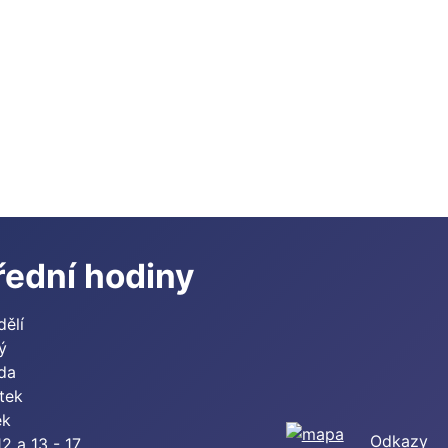
řední hodiny
dělí
ý
eda
tek
ek
Odkazy
12 a 13 - 17