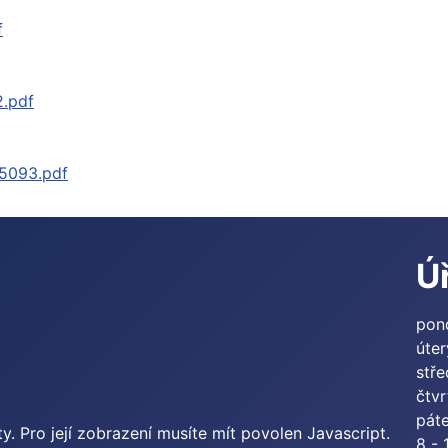
f
2.pdf
85093.pdf
Ú
pon
úter
stř
čtvr
pát
. Pro její zobrazení musíte mít povolen Javascript.
8 - 