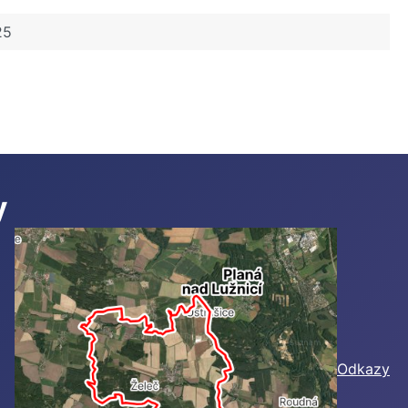
25
y
Odkazy