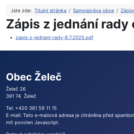
Jste zde:
Titulní stránka
Samospráva obce
Zápis
Zápis z jednání rady
zapis-z-jednani-rady-8.7.2025.pdf
Obec Želeč
Želeč 26
391 74 Želeč
Tel: +420 381 59 11 15
E-mail:
Tato e-mailová adresa je chráněna před spamboty
mít povolen Javascript.