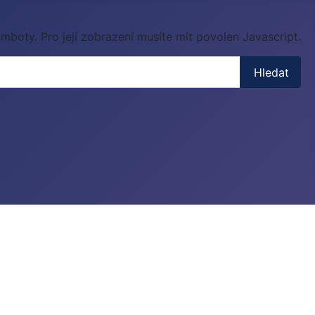
mboty. Pro její zobrazení musíte mít povolen Javascript.
Hledat