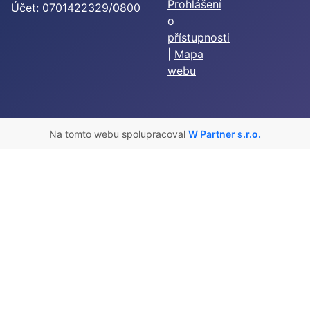
Prohlášení
Účet: 0701422329/0800
o
přístupnosti
|
Mapa
webu
Na tomto webu spolupracoval
W Partner s.r.o.