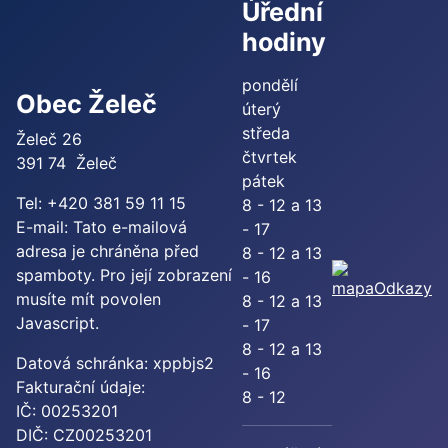
Úřední
hodiny
pondělí
Obec Želeč
úterý
středa
Želeč 26
čtvrtek
391 74 Želeč
pátek
Tel: +420 381 59 11 15
8 - 12 a 13
E-mail:
Tato e-mailová
- 17
adresa je chráněna před
8 - 12 a 13
spamboty. Pro její zobrazení
- 16
Odkazy
musíte mít povolen
8 - 12 a 13
Javascript.
- 17
8 - 12 a 13
Datová schránka: xppbjs2
- 16
Fakturační údaje:
8 - 12
IČ: 00253201
DIČ: CZ00253201