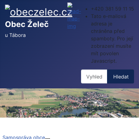
+420 381 59 11 15
Tato e-mailová
Obec Želeč
adresa je
chráněna před
u Tábora
spamboty. Pro její
zobrazení musíte
mít povolen
Javascript.
Hledat
Hledat
Samospráva obce