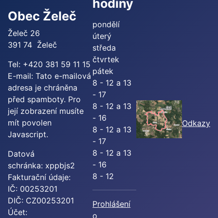
hodiny
Obec Želeč
pondělí
Želeč 26
úterý
391 74 Želeč
středa
čtvrtek
Tel: +420 381 59 11 15
pátek
E-mail:
Tato e-mailová
8 - 12 a 13
adresa je chráněna
- 17
před spamboty. Pro
8 - 12 a 13
její zobrazení musíte
- 16
mít povolen
Odkazy
8 - 12 a 13
Javascript.
- 17
8 - 12 a 13
Datová
- 16
schránka: xppbjs2
8 - 12
Fakturační údaje:
IČ: 00253201
DIČ: CZ00253201
Prohlášení
Účet:
o