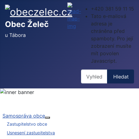
+420 381 59 11 15
Tato e-mailová
Obec Želeč
adresa je
chráněna před
u Tábora
spamboty. Pro její
zobrazení musíte
mít povolen
Javascript.
Hledat
Hledat
Samospráva obce
Více o: Samospráva obce
Zastupitelstvo obce
Usnesení zastupitelstva