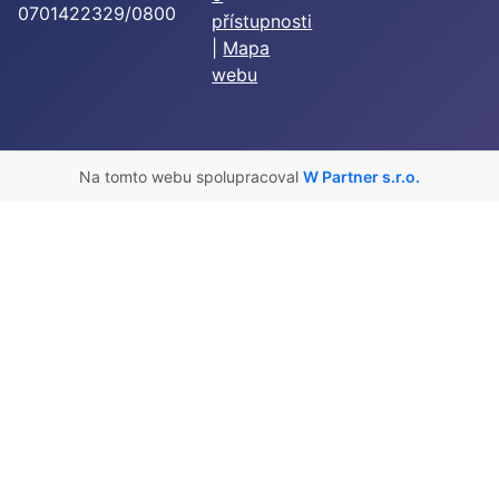
0701422329/0800
přístupnosti
|
Mapa
webu
Na tomto webu spolupracoval
W Partner s.r.o.