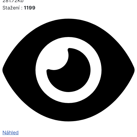
281.72Kb
Stažení :
1199
Náhled