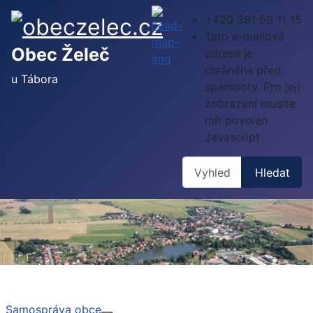
+420 381 59 11 15
Tato e-mailová
Obec Želeč
adresa je
chráněna před
u Tábora
spamboty. Pro její
zobrazení musíte
mít povolen
Javascript.
Hledat
Hledat
Samospráva obce