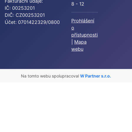
Fakturační údaje:
8 - 12
IČ: 00253201
DIČ: CZ00253201
Prohlášení
Účet: 0701422329/0800
o
přístupnosti
|
Mapa
webu
Na tomto webu spolupracoval
W Partner s.r.o.