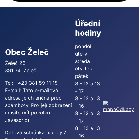
Úřední
hodiny
pondělí
Obec Želeč
úterý
středa
Želeč 26
čtvrtek
391 74 Želeč
pátek
Tel: +420 381 59 11 15
8 - 12 a 13
E-mail:
Tato e-mailová
- 17
adresa je chráněna před
8 - 12 a 13
spamboty. Pro její zobrazení
- 16
Odkazy
musíte mít povolen
8 - 12 a 13
Javascript.
- 17
8 - 12 a 13
Datová schránka: xppbjs2
- 16