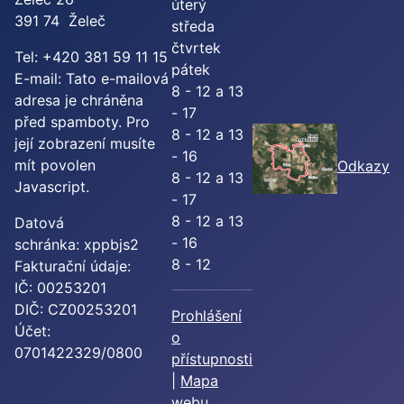
úterý
391 74 Želeč
středa
čtvrtek
Tel: +420 381 59 11 15
pátek
E-mail:
Tato e-mailová
8 - 12 a 13
adresa je chráněna
- 17
před spamboty. Pro
8 - 12 a 13
její zobrazení musíte
- 16
mít povolen
Odkazy
8 - 12 a 13
Javascript.
- 17
8 - 12 a 13
Datová
- 16
schránka: xppbjs2
8 - 12
Fakturační údaje:
IČ: 00253201
DIČ: CZ00253201
Prohlášení
Účet:
o
0701422329/0800
přístupnosti
|
Mapa
webu