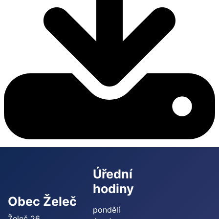
Úřední
hodiny
Obec Želeč
pondělí
Želeč 26