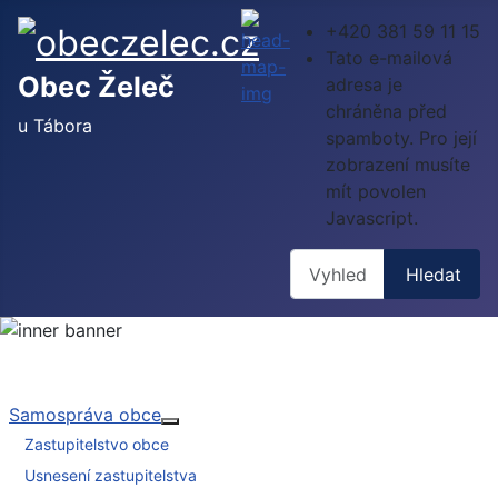
+420 381 59 11 15
Tato e-mailová
Obec Želeč
adresa je
chráněna před
u Tábora
spamboty. Pro její
zobrazení musíte
mít povolen
Javascript.
Hledat
Hledat
Samospráva obce
Více o: Samospráva obce
Zastupitelstvo obce
Usnesení zastupitelstva