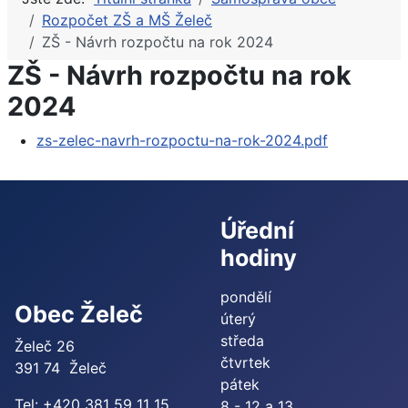
Rozpočet ZŠ a MŠ Želeč
ZŠ - Návrh rozpočtu na rok 2024
ZŠ - Návrh rozpočtu na rok
2024
zs-zelec-navrh-rozpoctu-na-rok-2024.pdf
Úřední
hodiny
pondělí
Obec Želeč
úterý
středa
Želeč 26
čtvrtek
391 74 Želeč
pátek
Tel: +420 381 59 11 15
8 - 12 a 13