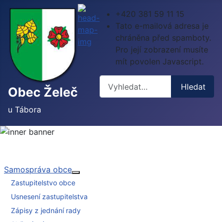
+420 381 59 11 15
Tato e-mailová adresa je
chráněna před spamboty.
Pro její zobrazení musíte
mít povolen Javascript.
Hledat
Hledat
Obec Želeč
u Tábora
Samospráva obce
Více o: Samospráva obce
Zastupitelstvo obce
Usnesení zastupitelstva
Zápisy z jednání rady