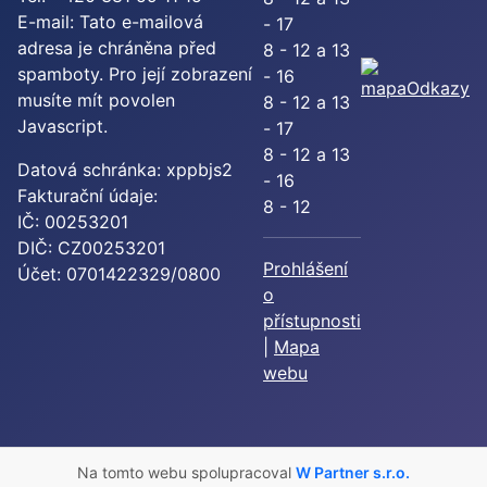
E-mail:
Tato e-mailová
- 17
adresa je chráněna před
8 - 12 a 13
spamboty. Pro její zobrazení
- 16
Odkazy
musíte mít povolen
8 - 12 a 13
Javascript.
- 17
8 - 12 a 13
Datová schránka: xppbjs2
- 16
Fakturační údaje:
8 - 12
IČ: 00253201
DIČ: CZ00253201
Prohlášení
Účet: 0701422329/0800
o
přístupnosti
|
Mapa
webu
Na tomto webu spolupracoval
W Partner s.r.o.