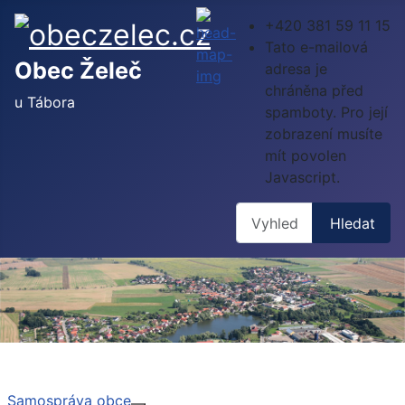
+420 381 59 11 15
Tato e-mailová
Obec Želeč
adresa je
chráněna před
u Tábora
spamboty. Pro její
zobrazení musíte
mít povolen
Javascript.
Hledat
Hledat
Samospráva obce