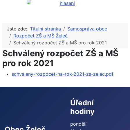
Jste zde:
Titulní stránka
Samospráva obce
Rozpočet ZŠ a MŠ Želeč
Schválený rozpočet ZŠ a MŠ pro rok 2021
Schválený rozpočet ZŠ a MŠ
pro rok 2021
schvaleny-rozpocet-na-rok-2021-zs-zelec.pdf
Úřední
hodiny
pondělí
Obec Želeč