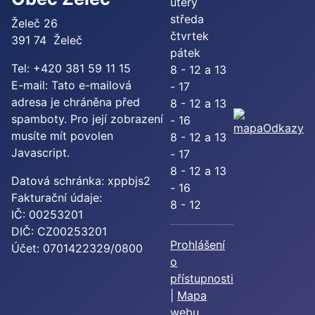
úterý
středa
Želeč 26
čtvrtek
391 74 Želeč
pátek
Tel: +420 381 59 11 15
8 - 12 a 13
E-mail:
Tato e-mailová
- 17
adresa je chráněna před
8 - 12 a 13
spamboty. Pro její zobrazení
- 16
Odkazy
musíte mít povolen
8 - 12 a 13
Javascript.
- 17
8 - 12 a 13
Datová schránka: xppbjs2
- 16
Fakturační údaje:
8 - 12
IČ: 00253201
DIČ: CZ00253201
Prohlášení
Účet: 0701422329/0800
o
přístupnosti
|
Mapa
webu