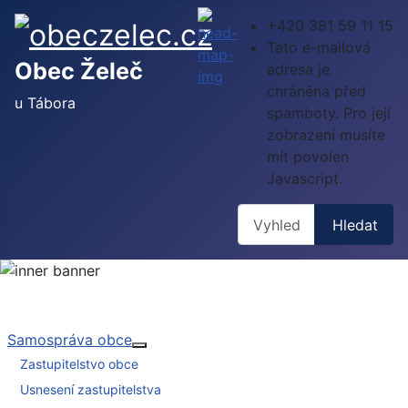
+420 381 59 11 15
Tato e-mailová
Obec Želeč
adresa je
chráněna před
u Tábora
spamboty. Pro její
zobrazení musíte
mít povolen
Javascript.
Hledat
Hledat
Samospráva obce
Více o: Samospráva obce
Zastupitelstvo obce
Usnesení zastupitelstva