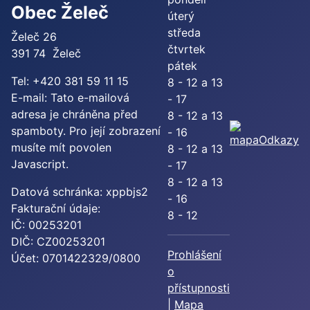
Obec Želeč
úterý
středa
Želeč 26
čtvrtek
391 74 Želeč
pátek
Tel: +420 381 59 11 15
8 - 12 a 13
E-mail:
Tato e-mailová
- 17
adresa je chráněna před
8 - 12 a 13
spamboty. Pro její zobrazení
- 16
Odkazy
musíte mít povolen
8 - 12 a 13
Javascript.
- 17
8 - 12 a 13
Datová schránka: xppbjs2
- 16
Fakturační údaje:
8 - 12
IČ: 00253201
DIČ: CZ00253201
Prohlášení
Účet: 0701422329/0800
o
přístupnosti
|
Mapa