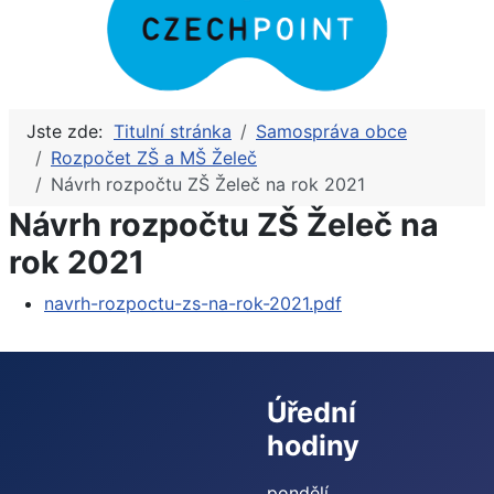
Jste zde:
Titulní stránka
Samospráva obce
Rozpočet ZŠ a MŠ Želeč
Návrh rozpočtu ZŠ Želeč na rok 2021
Návrh rozpočtu ZŠ Želeč na
rok 2021
navrh-rozpoctu-zs-na-rok-2021.pdf
Úřední
hodiny
pondělí