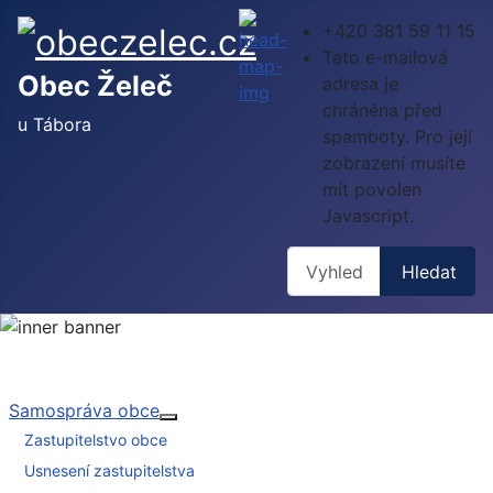
+420 381 59 11 15
Tato e-mailová
Obec Želeč
adresa je
chráněna před
u Tábora
spamboty. Pro její
zobrazení musíte
mít povolen
Javascript.
Hledat
Hledat
Samospráva obce
Více o: Samospráva obce
Zastupitelstvo obce
Usnesení zastupitelstva