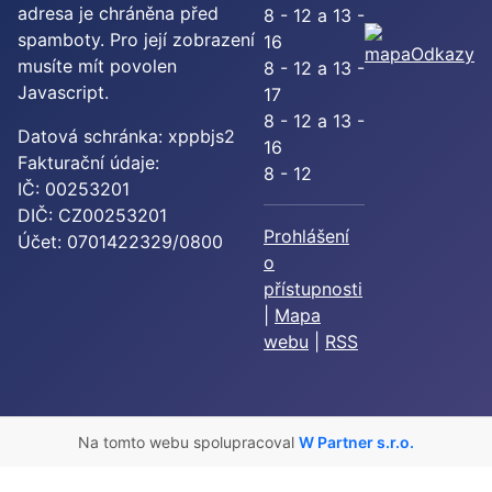
adresa je chráněna před
8 - 12 a 13 -
spamboty. Pro její zobrazení
16
Odkazy
musíte mít povolen
8 - 12 a 13 -
Javascript.
17
8 - 12 a 13 -
Datová schránka: xppbjs2
16
Fakturační údaje:
8 - 12
IČ: 00253201
DIČ: CZ00253201
Prohlášení
Účet: 0701422329/0800
o
přístupnosti
|
Mapa
webu
|
RSS
Na tomto webu spolupracoval
W Partner s.r.o.