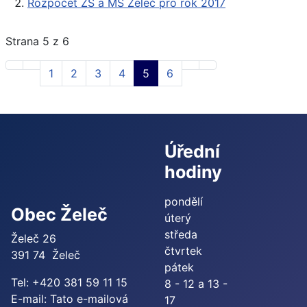
Rozpočet ZŠ a MŠ Želeč pro rok 2017
Strana 5 z 6
1
2
3
4
5
6
Úřední
hodiny
pondělí
Obec Želeč
úterý
středa
Želeč 26
čtvrtek
391 74 Želeč
pátek
Tel: +420 381 59 11 15
8 - 12 a 13 -
E-mail:
Tato e-mailová
17