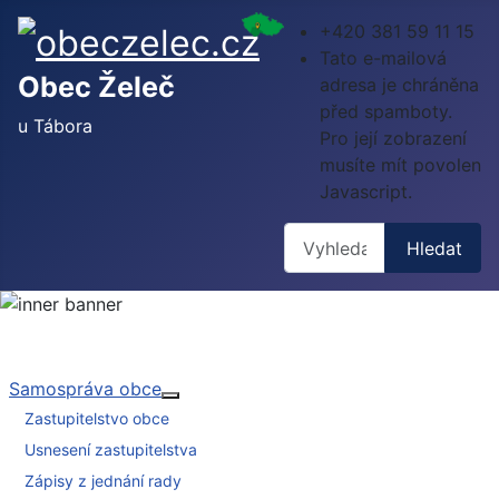
+420 381 59 11 15
Tato e-mailová
Obec Želeč
adresa je chráněna
před spamboty.
u Tábora
Pro její zobrazení
musíte mít povolen
Javascript.
Hledat
Hledat
Samospráva obce
Více o: Samospráva obce
Zastupitelstvo obce
Usnesení zastupitelstva
Zápisy z jednání rady