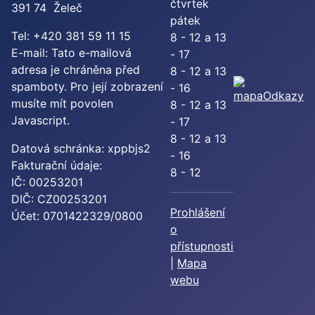
čtvrtek
391 74 Želeč
pátek
Tel: +420 381 59 11 15
8 - 12 a 13
E-mail:
Tato e-mailová
- 17
adresa je chráněna před
8 - 12 a 13
spamboty. Pro její zobrazení
- 16
Odkazy
musíte mít povolen
8 - 12 a 13
Javascript.
- 17
8 - 12 a 13
Datová schránka: xppbjs2
- 16
Fakturační údaje:
8 - 12
IČ: 00253201
DIČ: CZ00253201
Prohlášení
Účet: 0701422329/0800
o
přístupnosti
|
Mapa
webu