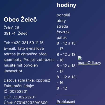
hodiny
pondělí
Obec Želeč
úterý
středa
Želeč 26
čtvrtek
391 74 Želeč
pátek
Tel: +420 381 59 11 15
8 - 12 a 13
E-mail:
Tato e-mailová
- 17
adresa je chráněna před
8 - 12 a 13
spamboty. Pro její zobrazení
- 16
Odkazy
musíte mít povolen
8 - 12 a 13
Javascript.
- 17
8 - 12 a 13
Datová schránka: xppbjs2
- 16
Fakturační údaje:
8 - 12
IČ: 00253201
DIČ: CZ00253201
Prohlášení
Účet: 0701422329/0800