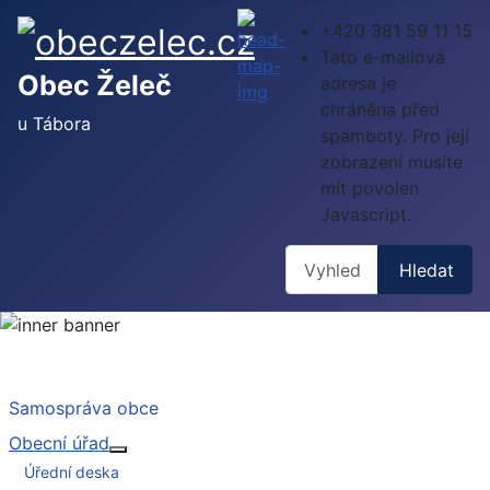
+420 381 59 11 15
Tato e-mailová
Obec Želeč
adresa je
chráněna před
u Tábora
spamboty. Pro její
zobrazení musíte
mít povolen
Javascript.
Hledat
Hledat
Samospráva obce
Obecní úřad
Více o: Obecní úřad
Úřední deska