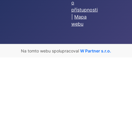
o
přístupnosti
|
Mapa
webu
Na tomto webu spolupracoval
W Partner s.r.o.