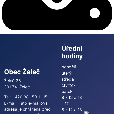
Úřední
hodiny
pondělí
Obec Želeč
úterý
středa
Želeč 26
čtvrtek
391 74 Želeč
pátek
Tel: +420 381 59 11 15
8 - 12 a 13
E-mail:
Tato e-mailová
- 17
adresa je chráněna před
8 - 12 a 13