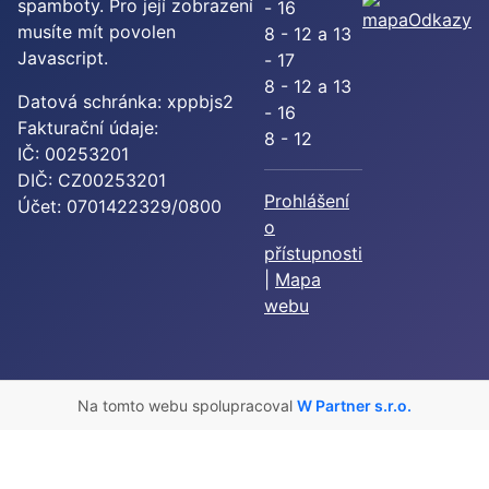
spamboty. Pro její zobrazení
- 16
Odkazy
musíte mít povolen
8 - 12 a 13
Javascript.
- 17
8 - 12 a 13
Datová schránka: xppbjs2
- 16
Fakturační údaje:
8 - 12
IČ: 00253201
DIČ: CZ00253201
Prohlášení
Účet: 0701422329/0800
o
přístupnosti
|
Mapa
webu
Na tomto webu spolupracoval
W Partner s.r.o.