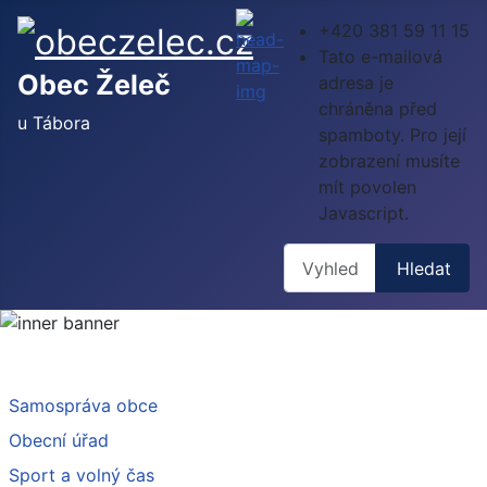
+420 381 59 11 15
Tato e-mailová
Obec Želeč
adresa je
chráněna před
u Tábora
spamboty. Pro její
zobrazení musíte
mít povolen
Javascript.
Hledat
Hledat
Samospráva obce
Obecní úřad
Sport a volný čas