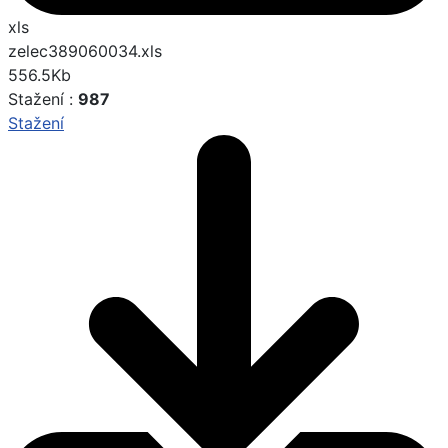
xls
zelec389060034.xls
556.5Kb
Stažení :
987
Stažení