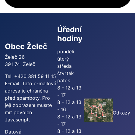
Úřední
hodiny
Obec Želeč
pondělí
Želeč 26
úterý
391 74 Želeč
středa
čtvrtek
Tel: +420 381 59 11 15
pátek
E-mail:
Tato e-mailová
8 - 12 a 13
adresa je chráněna
- 17
před spamboty. Pro
8 - 12 a 13
její zobrazení musíte
- 16
mít povolen
Odkazy
8 - 12 a 13
Javascript.
- 17
8 - 12 a 13
Datová