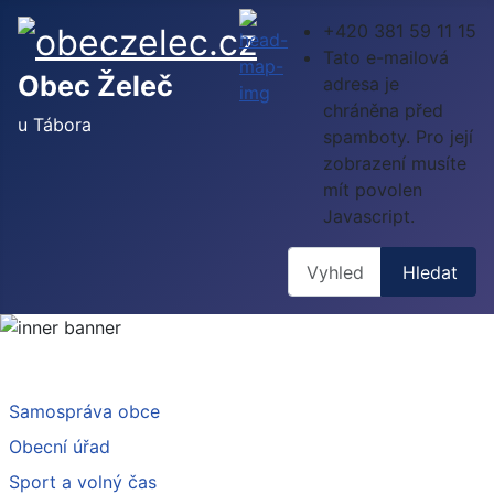
+420 381 59 11 15
Tato e-mailová
Obec Želeč
adresa je
chráněna před
u Tábora
spamboty. Pro její
zobrazení musíte
mít povolen
Javascript.
Hledat
Hledat
Samospráva obce
Obecní úřad
Sport a volný čas