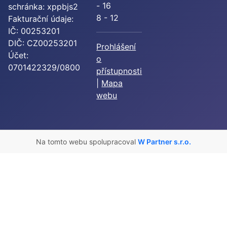
- 16
schránka: xppbjs2
8 - 12
Fakturační údaje:
IČ: 00253201
DIČ: CZ00253201
Prohlášení
Účet:
o
0701422329/0800
přístupnosti
|
Mapa
webu
Na tomto webu spolupracoval
W Partner s.r.o.