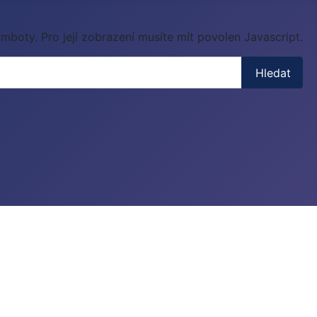
mboty. Pro její zobrazení musíte mít povolen Javascript.
Hledat