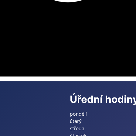
Úřední hodin
pondělí
úterý
středa
čtvrtek