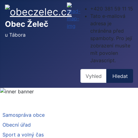
+420 381 59 11 15
Tato e-mailová
Obec Želeč
adresa je
chráněna před
u Tábora
spamboty. Pro její
zobrazení musíte
mít povolen
Javascript.
Hledat
Hledat
Samospráva obce
Obecní úřad
Sport a volný čas