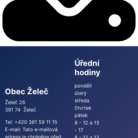
Úřední
hodiny
pondělí
Obec Želeč
úterý
středa
Želeč 26
čtvrtek
391 74 Želeč
pátek
Tel: +420 381 59 11 15
8 - 12 a 13
E-mail:
Tato e-mailová
- 17
adresa je chráněna před
8 - 12 a 13