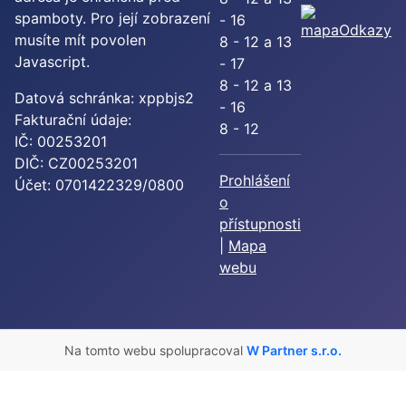
spamboty. Pro její zobrazení
- 16
Odkazy
musíte mít povolen
8 - 12 a 13
Javascript.
- 17
8 - 12 a 13
Datová schránka: xppbjs2
- 16
Fakturační údaje:
8 - 12
IČ: 00253201
DIČ: CZ00253201
Prohlášení
Účet: 0701422329/0800
o
přístupnosti
|
Mapa
webu
Na tomto webu spolupracoval
W Partner s.r.o.