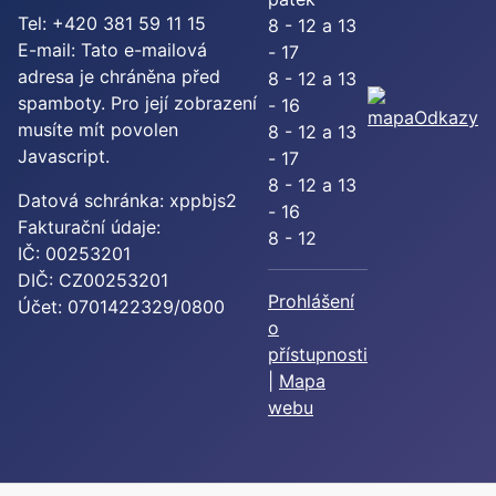
Tel: +420 381 59 11 15
8 - 12 a 13
E-mail:
Tato e-mailová
- 17
adresa je chráněna před
8 - 12 a 13
spamboty. Pro její zobrazení
- 16
Odkazy
musíte mít povolen
8 - 12 a 13
Javascript.
- 17
8 - 12 a 13
Datová schránka: xppbjs2
- 16
Fakturační údaje:
8 - 12
IČ: 00253201
DIČ: CZ00253201
Prohlášení
Účet: 0701422329/0800
o
přístupnosti
|
Mapa
webu