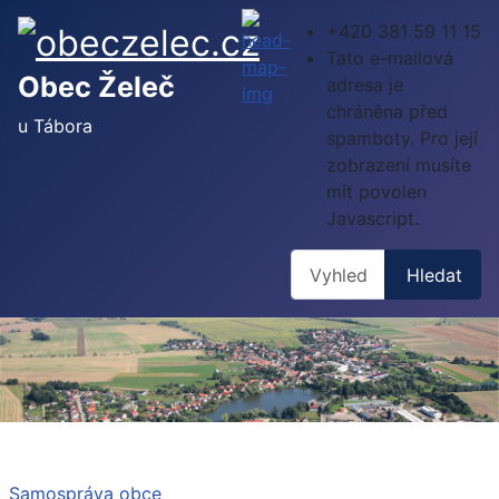
+420 381 59 11 15
Tato e-mailová
Obec Želeč
adresa je
chráněna před
u Tábora
spamboty. Pro její
zobrazení musíte
mít povolen
Javascript.
Hledat
Hledat
Samospráva obce