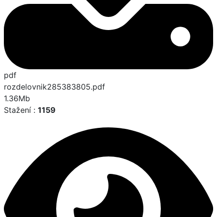
pdf
rozdelovnik285383805.pdf
1.36Mb
Stažení :
1159