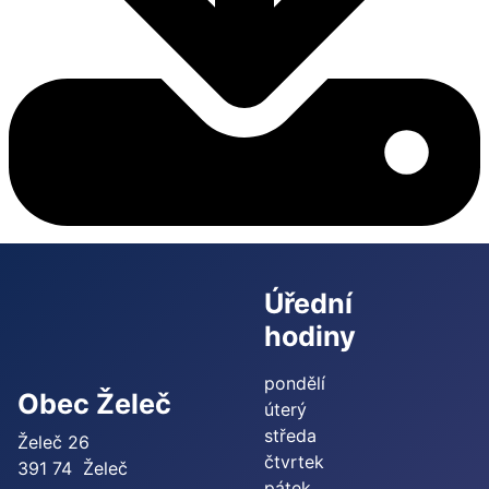
Úřední
hodiny
pondělí
Obec Želeč
úterý
středa
Želeč 26
čtvrtek
391 74 Želeč
pátek