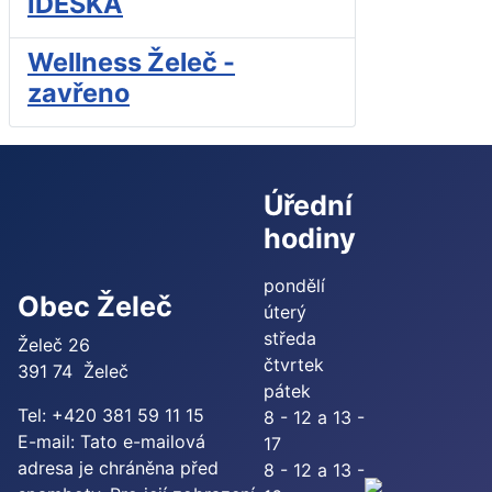
IDESKA
Wellness Želeč -
zavřeno
Úřední
hodiny
pondělí
Obec Želeč
úterý
středa
Želeč 26
čtvrtek
391 74 Želeč
pátek
Tel: +420 381 59 11 15
8 - 12 a 13 -
E-mail:
Tato e-mailová
17
adresa je chráněna před
8 - 12 a 13 -