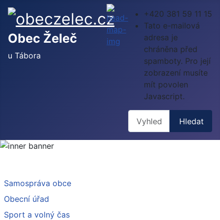
+420 381 59 11 15
Tato e-mailová
Obec Želeč
adresa je
chráněna před
u Tábora
spamboty. Pro její
zobrazení musíte
mít povolen
Javascript.
Hledat
Hledat
Samospráva obce
Obecní úřad
Sport a volný čas