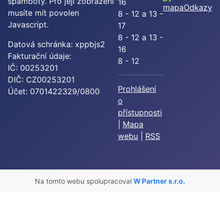
spamboty. Pro její zobrazení
16
Odkazy
musíte mít povolen
8 - 12 a 13 -
Javascript.
17
8 - 12 a 13 -
Datová schránka: xppbjs2
16
Fakturační údaje:
8 - 12
IČ: 00253201
DIČ: CZ00253201
Prohlášení
Účet: 0701422329/0800
o
přístupnosti
|
Mapa
webu
|
RSS
Na tomto webu spolupracoval
W Partner s.r.o.